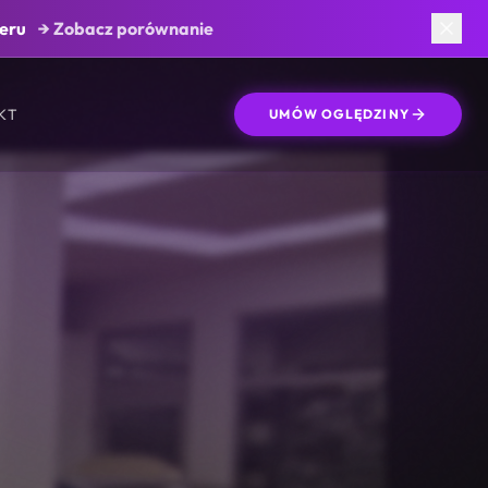
ieru
→ Zobacz porównanie
799 092 822
AKT
UMÓW OGLĘDZINY