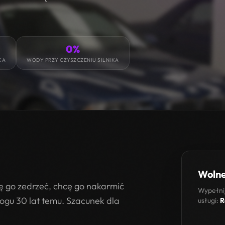
0%
KA
WODY PRZY CZYSZCZENIU SILNIKA
Wolne
cę go zedrzeć, chcę go nakarmić
Wypełnij
logu 30 lat temu. Szacunek dla
usługi:
R