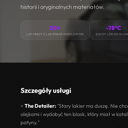
historii i oryginalnych materiałów.
30+
-78°C
LAT PRACY Z LAKIERAMI AKRYLOWYMI
SUCHY LÓD DO SILNI
Szczegóły usługi
>
The Detailer:
"Stary lakier ma duszę. Nie ch
olejkami i wydobyć ten blask, który miał w kata
patyny."