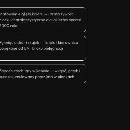
Matowienie głębi koloru — utrata żywości i
blasku charakterystyczna dla lakierów sprzed
2000 roku
Pęknięcia skór i skajek — fotele i kierownica
popękane od UV i braku pielęgnacji
Zapach stęchlizny w kabinie — wilgoć, grzyb i
kurz zakumulowany przez lata w piankach