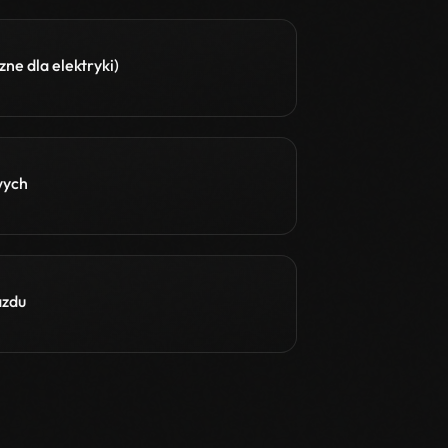
ne dla elektryki)
wych
azdu