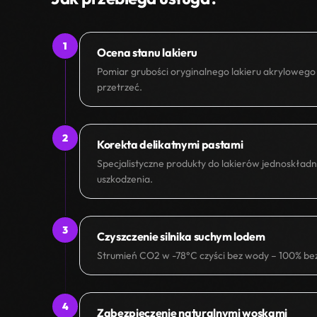
1
Ocena stanu lakieru
Pomiar grubości oryginalnego lakieru akrylowego
przetrzeć.
2
Korekta delikatnymi pastami
Specjalistyczne produkty do lakierów jednoskła
uszkodzenia.
3
Czyszczenie silnika suchym lodem
Strumień CO2 w -78°C czyści bez wody – 100% bezpi
4
Zabezpieczenie naturalnymi woskami