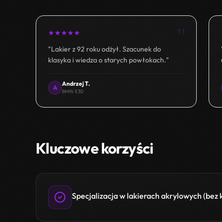
"
★
★
★
★
★
"Lakier z 92 roku odżył. Szacunek do
klasyka i wiedza o starych powłokach."
Andrzej T.
A
BMW E30
Kluczowe korzyści
Specjalizacja w lakierach akrylowych (bez 