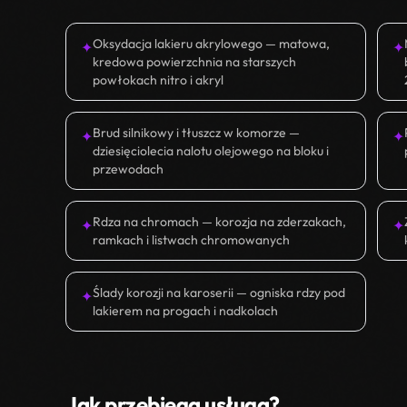
Oksydacja lakieru akrylowego — matowa,
✦
✦
kredowa powierzchnia na starszych
powłokach nitro i akryl
Brud silnikowy i tłuszcz w komorze —
✦
✦
dziesięciolecia nalotu olejowego na bloku i
przewodach
Rdza na chromach — korozja na zderzakach,
✦
✦
ramkach i listwach chromowanych
Ślady korozji na karoserii — ogniska rdzy pod
✦
lakierem na progach i nadkolach
Jak przebiega usługa?