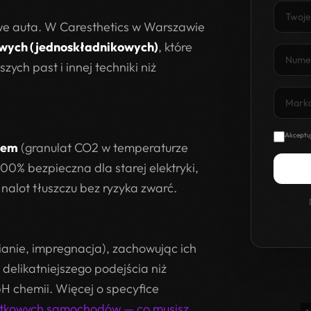
we auta. W Caresthetics w Warszawie
owych (jednoskładnikowych)
, które
ych past i innej techniki niż
Akceptu
dem
(granulat CO2 w temperaturze
00% bezpieczna dla starej elektryki,
 nalot tłuszczu bez ryzyka zwarć.
ianie, impregnacja), zachowując ich
delikatniejszego podejścia niż
pH chemii. Więcej o specyfice
tkowych samochodów — co musisz