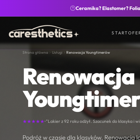
Ceramika? Elastomer? Foli
4.9
Emaliowa 28E, Warszawa
(35 opinii)
START
OF
Strona główna
Usługi
Renowacja Youngtimerów
Renowacja
Youngtime
★★★★★
•
"Lakier z 92 roku odżył. Szacunek do klasyka i wi
Podróż w czasie dla klasyków. Renowacja la