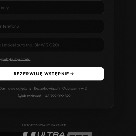
ję
Politykę Prywatności
.
REZERWUJĘ WSTĘPNIE
Darmowe oględziny · Bez zobowiązań · Odpiszemy w 2h
lub zadzwoń: +48 799 092 822
AUTORYZOWANY PARTNER