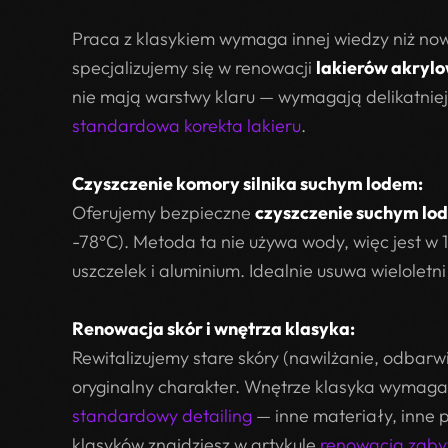
Praca z klasykiem wymaga innej wiedzy niż no
specjalizujemy się w renowacji
lakierów akryl
nie mają warstwy klaru — wymagają delikatniejsz
standardowa korekta lakieru
.
Czyszczenie komory silnika suchym lodem:
Oferujemy bezpieczne
czyszczenie suchym lo
-78°C). Metoda ta nie używa wody, więc jest w 1
uszczelek i aluminium. Idealnie usuwa wieloletni
Renowacja skór i wnętrza klasyka:
Rewitalizujemy stare skóry (nawilżanie, odbarw
oryginalny charakter. Wnętrze klasyka wymaga 
standardowy detailing
— inne materiały, inne 
klasyków znajdziesz w artykule
renowacja zaby