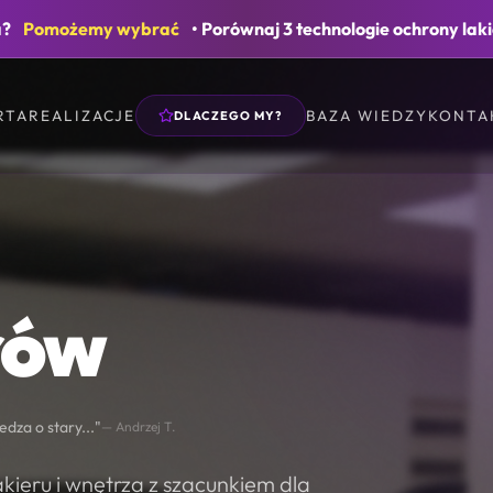
a?
Pomożemy wybrać
• Porównaj 3 technologie ochrony lak
"Efekt przeszedł moje oczekiwania"
— Igor G.
ERTA
REALIZACJE
BAZA WIEDZY
KONT
DLACZEGO MY?
rów
edza o stary..."
— Andrzej T.
kieru i wnętrza z szacunkiem dla