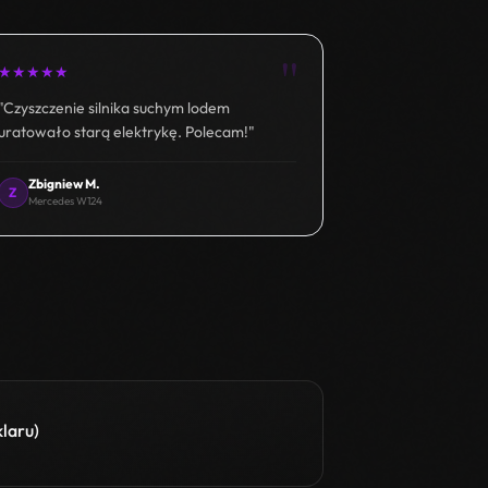
"
★
★
★
★
★
"Czyszczenie silnika suchym lodem
uratowało starą elektrykę. Polecam!"
Zbigniew M.
Z
Mercedes W124
klaru)